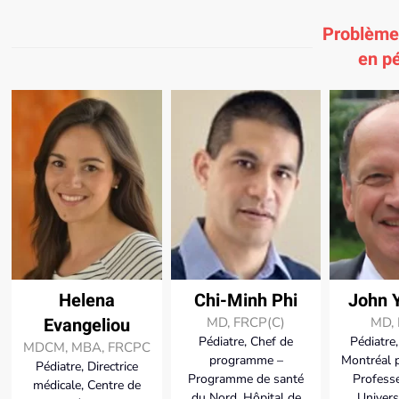
Problème
en pé
Helena
Chi-Minh Phi
John 
Evangeliou
MD, FRCP(C)
MD,
Pédiatre, Chef de
Pédiatre
MDCM, MBA, FRCPC
programme –
Montréal 
Pédiatre, Directrice
Programme de santé
Professe
médicale, Centre de
du Nord, Hôpital de
Univers