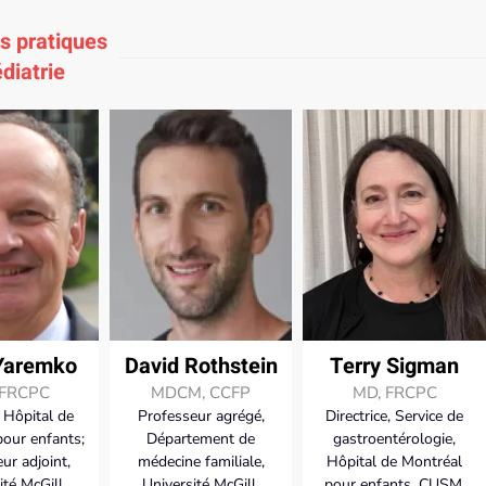
s pratiques
diatrie
Yaremko
David Rothstein
Terry Sigman
 FRCPC
MDCM, CCFP
MD, FRCPC
, Hôpital de
Professeur agrégé,
Directrice, Service de
pour enfants;
Département de
gastroentérologie,
ur adjoint,
médecine familiale,
Hôpital de Montréal
ité McGill,
Université McGill,
pour enfants, CUSM,