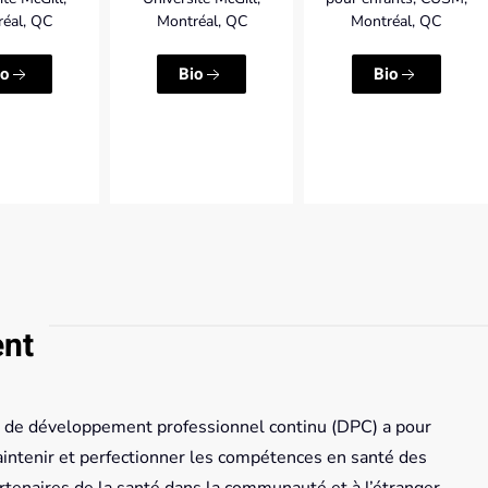
éal, QC
Montréal, QC
Montréal, QC
io
Bio
Bio
ent
ce de développement professionnel continu (DPC) a pour
maintenir et perfectionner les compétences en santé des
enaires de la santé dans la communauté et à l’étranger.