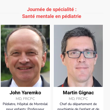
Journée de spécialité :
Santé mentale en pédiatrie
John Yaremko
Martin Gignac
MD, FRCPC
MD, FRCPC
Pédiatre, Hôpital de Montréal
Chef du département de
pour enfants; Professeur
psychiatrie de l'enfant et de