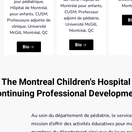
jour pédiatrique,
Montréal pour enfants,
Montr
Hôpital de Montréal
CUSM; Professeur
pour enfants, CUSM;
adjoint de pédiatrie,
B
Professeure adjointe de
Université McGill,
clinique, Université
Montréal, QC
McGill, Montréal, QC
Bio
Bio
The Montreal Children's Hospital
ntinuing Professional Developm
Au sein du département de pédiatrie, le servi
mission d’offrir des activités éducatives pour 
membres du département ainsi que de leurs part