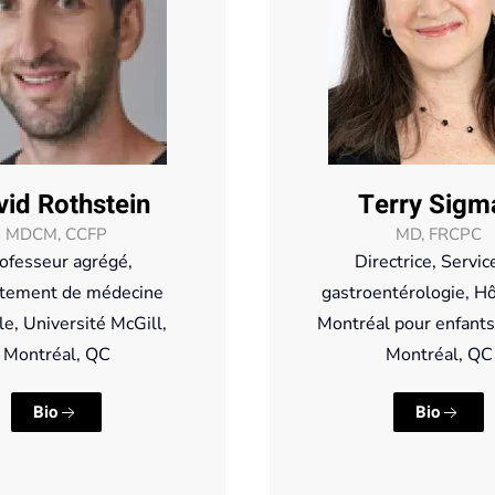
vid Rothstein
Terry Sigm
MDCM, CCFP
MD, FRCPC
ofesseur agrégé,
Directrice, Servic
tement de médecine
gastroentérologie, Hô
le, Université McGill,
Montréal pour enfant
Montréal, QC
Montréal, QC
Bio
Bio